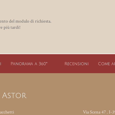
ento del modulo di richiesta.
re più tardi!
i
Panorama a 360°
Recensioni
Come a
 Astor
acchetti
Via Scena 47
.
I-3