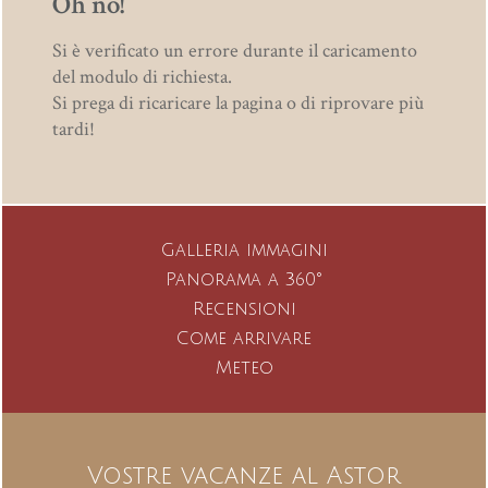
Oh no!
Si è verificato un errore durante il caricamento
del modulo di richiesta.
Si prega di ricaricare la pagina o di riprovare più
tardi!
Galleria immagini
Panorama a 360°
Recensioni
Astor
Come arrivare
Meteo
Buongustai
Abitare
Vostre vacanze al Astor