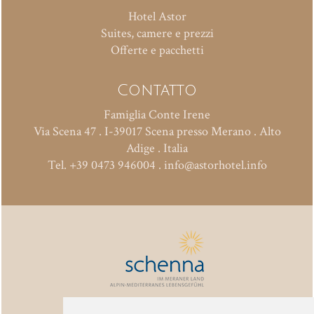
Attività
Hotel Astor
Suites, camere e prezzi
Offerte
Offerte e pacchetti
Inverno
Contatto
Famiglia Conte Irene
Via Scena 47
.
I-39017
Scena presso Merano
.
Alto
Adige . Italia
Tel.
+39 0473 946004
.
info@astorhotel.info