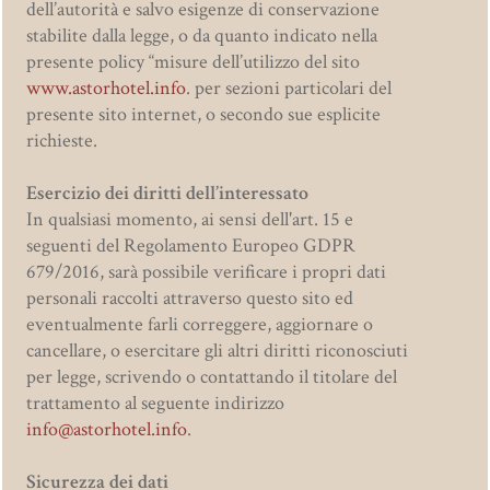
dell’autorità e salvo esigenze di conservazione
stabilite dalla legge, o da quanto indicato nella
Astor
presente policy “misure dell’utilizzo del sito
www.astorhotel.info
. per sezioni particolari del
Buongustai
presente sito internet, o secondo sue esplicite
richieste.
Abitare
Esercizio dei diritti dell’interessato
Attività
In qualsiasi momento, ai sensi dell'art. 15 e
seguenti del Regolamento Europeo GDPR
Offerte
679/2016, sarà possibile verificare i propri dati
personali raccolti attraverso questo sito ed
Inverno
eventualmente farli correggere, aggiornare o
cancellare, o esercitare gli altri diritti riconosciuti
per legge, scrivendo o contattando il titolare del
trattamento al seguente indirizzo
info@astorhotel.info
.
Sicurezza dei dati