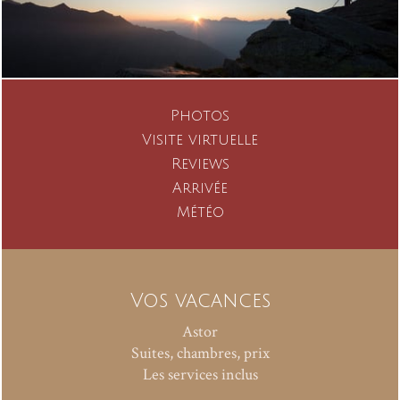
Photos
Visite virtuelle
Reviews
Arrivée
Météo
Vos vacances
Astor
Suites, chambres, prix
Les services inclus