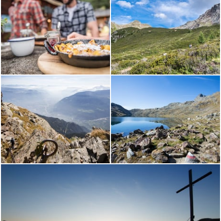
Astor
Culinaire
Vivant
Activitiés
Offres
Hiver